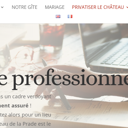
NOTRE GÎTE
MARIAGE
PRIVATISER LE CHÂTEAU
 professionn
s un cadre verdoyant
ment
assuré
!
tez alors pour un lieu
eau de la Prade est le