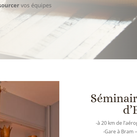
sourcer
vos équipes
Séminai
d’
-à 20 km de l’aér
-Gare à Bram –